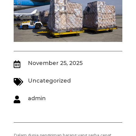
November 25, 2025

Uncategorized

admin

Dalam dunia pengiriman barang yang serba cepat,