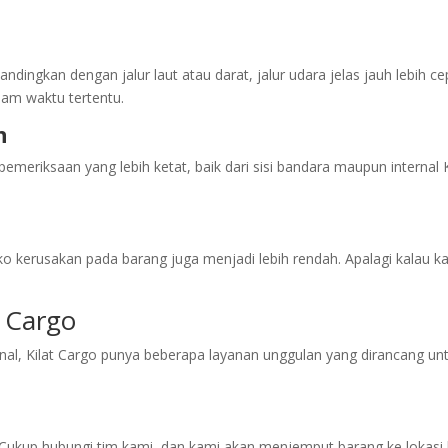
andingkan dengan jalur laut atau darat, jalur udara jelas jauh lebih 
am waktu tertentu.
n
emeriksaan yang lebih ketat, baik dari sisi bandara maupun internal
siko kerusakan pada barang juga menjadi lebih rendah. Apalagi kalau k
t Cargo
ional, Kilat Cargo punya beberapa layanan unggulan yang dirancang
 Cukup hubungi tim kami, dan kami akan menjemput barang ke lokasi