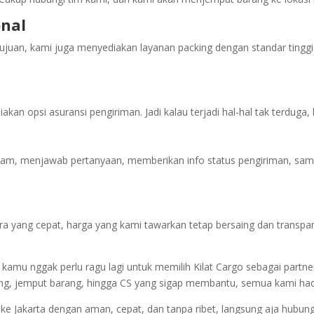
onal
ujuan, kami juga menyediakan layanan packing dengan standar ting
 opsi asuransi pengiriman. Jadi kalau terjadi hal-hal tak terduga, k
jam, menjawab pertanyaan, memberikan info status pengiriman, samp
 yang cepat, harga yang kami tawarkan tetap bersaing dan transpar
mu nggak perlu ragu lagi untuk memilih Kilat Cargo sebagai partner 
cking, jemput barang, hingga CS yang sigap membantu, semua kami 
i ke Jakarta dengan aman, cepat, dan tanpa ribet, langsung aja hubung