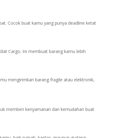
cepat. Cocok buat kamu yang punya deadline ketat
 Kilat Cargo. Ini membuat barang kamu lebih
amu mengirimkan barang fragile atau elektronik,
 untuk memberi kenyamanan dan kemudahan buat
 kamu, baik rumah, kantor, maupun gudang.