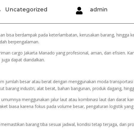
Uncategorized
admin


n bisa berdampak pada keterlambatan, kerusakan barang, hingga keru
udah berpengalaman.
giriman cargo Jakarta Manado yang profesional, aman, dan efisie
i juga dapat diandalkan.
am jumlah besar atau berat dengan menggunakan moda transportasi te
t barang industri, alat berat, bahan bangunan, produk dagang, hing
 umumnya menggunakan jalur laut atau kombinasi laut dan darat karen
ket biasa karena fokus pada volume besar, pengaturan logistik yang
memastikan barang tiba sesuai jadwal, kondisi tetap terjaga, dan pr