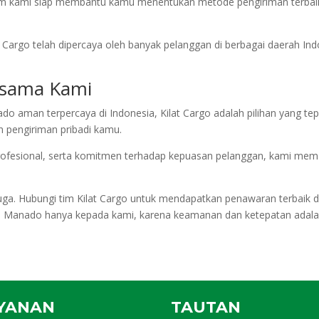
im kami siap membantu kamu menentukan metode pengiriman terbaik, 
at Cargo telah dipercaya oleh banyak pelanggan di berbagai daerah In
rsama Kami
do aman terpercaya di Indonesia, Kilat Cargo adalah pilihan yang tepa
 pengiriman pribadi kamu.
ofesional, serta komitmen terhadap kepuasan pelanggan, kami memas
uga. Hubungi tim Kilat Cargo untuk mendapatkan penawaran terbaik 
a Manado hanya kepada kami, karena keamanan dan ketepatan adalah
YANAN
TAUTAN